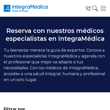
Click acá para ir directamente al contenido
Reserva con nuestros médicos
especialistas en IntegraMédica
Especialidades y Servicios
Tu bienestar merece la guía de expertos. Conoce a
nuestros especialistas IntegraMédica y agenda con
el profesional que mejor se adapte a tus
necesidades. Con los médicos de IntegraMédica,
Telemedicina Blua
accedes a una salud integral, humana y profesional
en un solo lugar.
Clínicas Dentales
Filtrar por