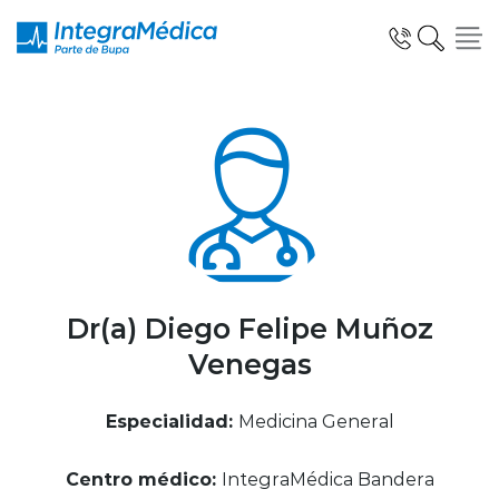
Click acá para ir directamente al contenido
Especialidades y Servicios
Telemedicina Blua
Dr(a) Diego Felipe Muñoz
Venegas
Clínicas Dentales
Especialidad:
Medicina General
Centro médico:
IntegraMédica Bandera