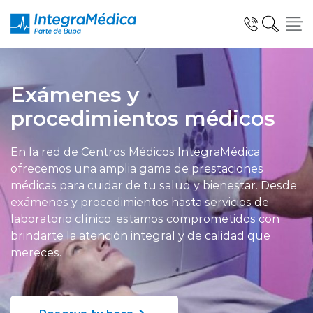
Click acá para ir directamente al contenido
Exámenes y
procedimientos médicos
Especialidades y Servicios
En la red de Centros Médicos IntegraMédica
ofrecemos una amplia gama de prestaciones
médicas para cuidar de tu salud y bienestar. Desde
Telemedicina Blua
exámenes y procedimientos hasta servicios de
laboratorio clínico, estamos comprometidos con
brindarte la atención integral y de calidad que
mereces.
Clínicas Dentales