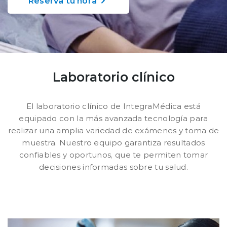
Reserva tu hora
Planes y Convenios
Pacientes Fonasa
Laboratorio clínico
Reserva de Horas
El laboratorio clínico de IntegraMédica está
Mi Portal Bupa
equipado con la más avanzada tecnología para
realizar una amplia variedad de exámenes y toma de
muestra. Nuestro equipo garantiza resultados
modo claro
confiables y oportunos, que te permiten tomar
decisiones informadas sobre tu salud.