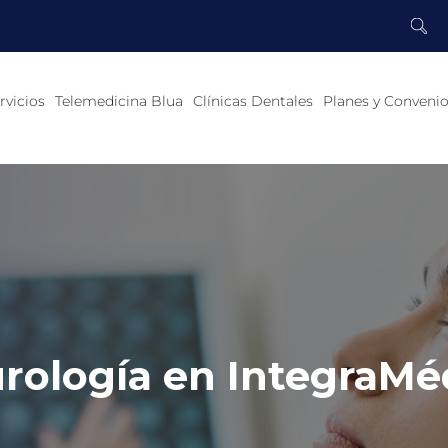
rvicios
Telemedicina Blua
Clínicas Dentales
Planes y Conveni
rología en IntegraMé