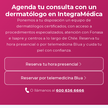
complementarios o un procedimiento
Agenda tu consulta con un
dermatológico, te orientará sobre los pasos a
dermatólogo en IntegraMédica
seguir.
Ponemos a tu disposición un equipo de
dermatólogos certificados, con acceso a
procedimientos especializados, atención con Fonasa
e Isapre y centros a lo largo de Chile. Reserva tu
hora presencial o por telemedicina Blua y cuida tu
piel con confianza.
Reserva tu hora presencial
Reservar por telemedicina Blua
O llámanos al
600 636 6666