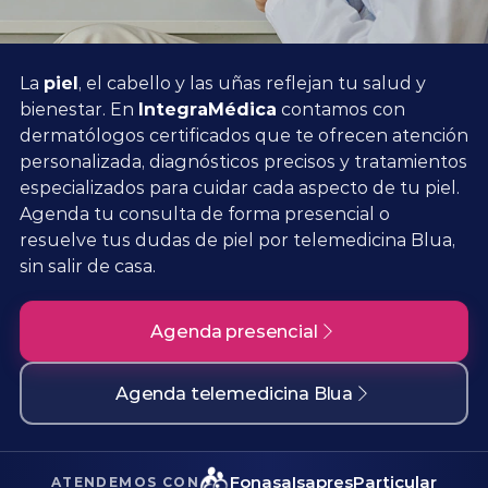
Planes y Convenios
La
piel
, el cabello y las uñas reflejan tu salud y
Pacientes Fonasa
bienestar. En
IntegraMédica
contamos con
dermatólogos certificados que te ofrecen atención
personalizada, diagnósticos precisos y tratamientos
especializados para cuidar cada aspecto de tu piel.
Reserva de Horas
Agenda tu consulta de forma presencial o
resuelve tus dudas de piel por telemedicina Blua,
Mi Portal Bupa
sin salir de casa.
modo claro
Agenda presencial
Agenda telemedicina Blua
Fonasa
Isapres
Particular
ATENDEMOS CON