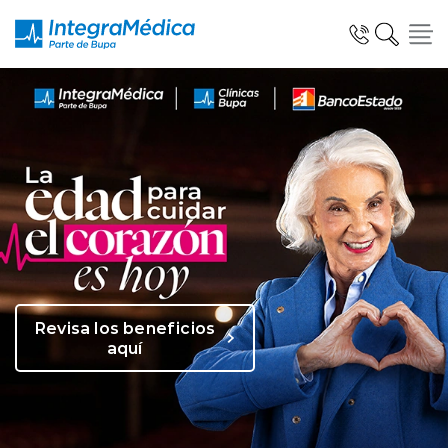
Click acá para ir directamente al contenido
Especialidades y Servicios
Telemedicina Blua
Revisa los beneficios
aquí
Clínicas Dentales