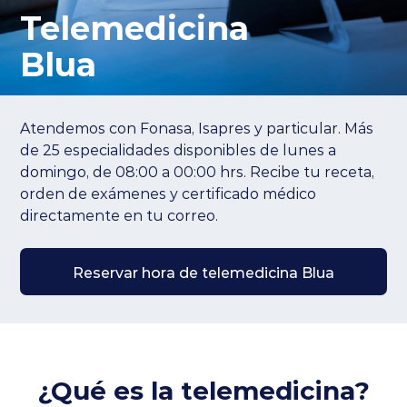
Planes y Convenios
Telemedicina
Blua
Pacientes Fonasa
Atendemos con Fonasa, Isapres y particular. Más
de 25 especialidades disponibles de lunes a
Reserva de Horas
domingo, de 08:00 a 00:00 hrs. Recibe tu receta,
orden de exámenes y certificado médico
Mi Portal Bupa
directamente en tu correo.
modo claro
Reservar hora de telemedicina Blua
¿Qué es la
telemedicina
?