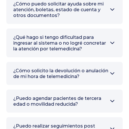
¿Cómo puedo solicitar ayuda sobre mi
atención, boletas, estado de cuenta y
otros documentos?
RECEMED
Servicio al Cliente de
¿Qué hago si tengo dificultad para
telemedicina
ingresar al sistema o no logré concretar
la atención por telemedicina?
¿Cómo solicito la devolución o anulación
de mi hora de telemedicina?
Servicio al Cliente de telemedicina
¿Puedo agendar pacientes de tercera
Mis reservas
edad o movilidad reducida?
Servicio al Cliente de
¿Puedo realizar seguimientos post
telemedicina