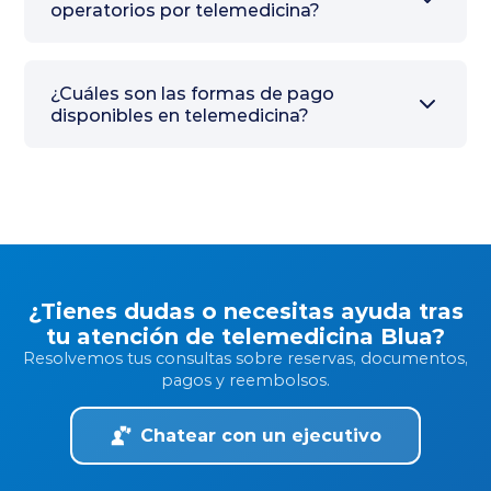
operatorios por telemedicina?
¿Cuáles son las formas de pago
disponibles en telemedicina?
Fonasa
bono en línea
CruzBlanca
bono
Banmédica y Vida
¿Tienes dudas o necesitas ayuda tras
Tres
bono
tu atención de telemedicina Blua?
Otras Isapres y seguros
Resolvemos tus consultas sobre reservas, documentos,
complementarios
pagos y reembolsos.
Chatear con un ejecutivo