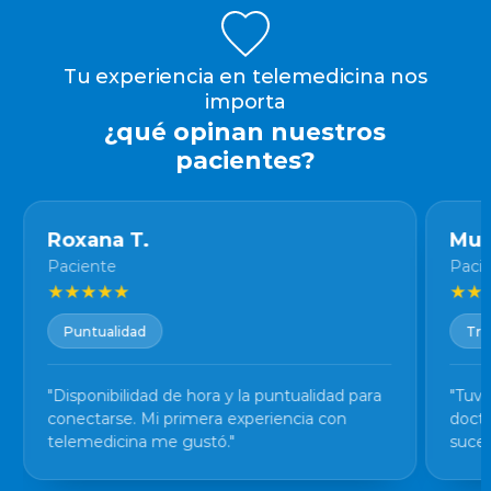
Tu experiencia en telemedicina nos
importa
¿qué opinan nuestros
pacientes?
Roxana T.
Mur
Paciente
Paci
★
★
★
★
★
★
★
Puntualidad
Tra
"Disponibilidad de hora y la puntualidad para
"Tuve
conectarse. Mi primera experiencia con
docto
telemedicina me gustó."
suced