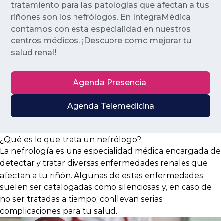
Planes y Convenios
tratamiento para las patologías que afectan a tus
riñones son los nefrólogos. En IntegraMédica
contamos con esta especialidad en nuestros
centros médicos. ¡Descubre como mejorar tu
Pacientes Fonasa
salud renal!
Agenda Presencial
Reserva de Horas
Agenda Telemedicina
Mi Portal Bupa
¿Qué es lo que trata un nefrólogo?
modo claro
La nefrología es una especialidad médica encargada de
que
detectar y tratar diversas enfermedades renales
afectan a tu riñón. Algunas de estas enfermedades
suelen ser catalogadas como silenciosas y, en caso de
no ser tratadas a tiempo, conllevan serias
complicaciones para tu salud.