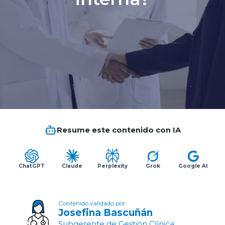
Planes y Convenios
Pacientes Fonasa
Reserva de Horas
Mi Portal Bupa
Resume este contenido con IA
modo claro
ChatGPT
Claude
Perplexity
Grok
Google AI
Contenido validado por
Josefina Bascuñán
Subgerente de Gestión Clínica