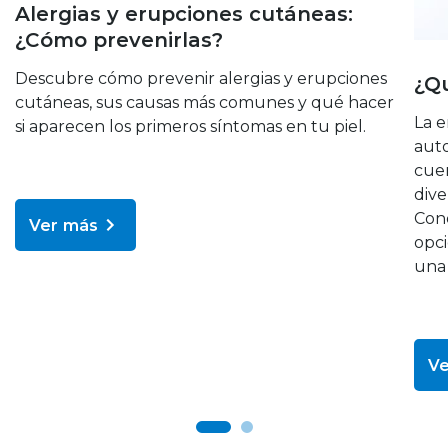
Alergias y erupciones cutáneas:
¿Cómo prevenirlas?
Descubre cómo prevenir alergias y erupciones
¿Qu
cutáneas, sus causas más comunes y qué hacer
La e
si aparecen los primeros síntomas en tu piel.
aut
cuer
dive
Cono
Ver más
opci
una 
Ve