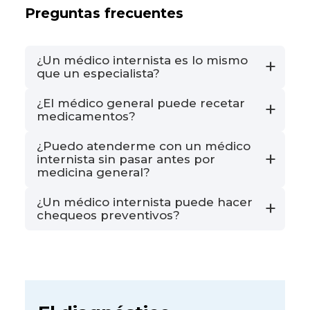
Preguntas frecuentes
¿Un médico internista es lo mismo
que un especialista?
¿El médico general puede recetar
Sí. La medicina interna es una especialidad
medicamentos?
médica que requiere años de formación
¿Puedo atenderme con un médico
adicional después del título de médico
Sí. Está capacitado para diagnosticar y
internista sin pasar antes por
general.
tratar la mayoría de enfermedades
medicina general?
frecuentes, incluyendo recetas y
¿Un médico internista puede hacer
exámenes.
Sí, aunque en muchos casos medicina
chequeos preventivos?
general es el paso ideal para orientar el
diagnóstico inicial.
Sí, pero su enfoque principal es el control
y tratamiento de enfermedades complejas.
Para prevención general, lo ideal es un
médico general.