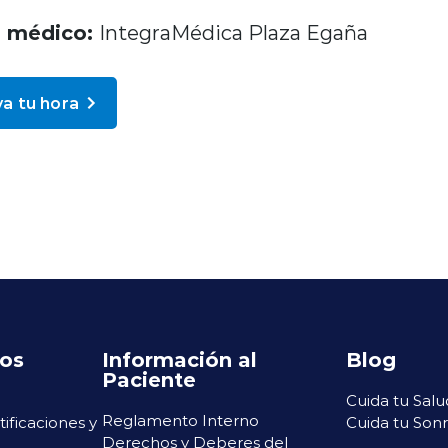
o médico:
IntegraMédica Plaza Egaña
a tu hora
ros
Información al
Blog
Paciente
Cuida tu Salu
Reglamento Interno
rtificaciones y
Cuida tu Sonr
Derechos y Deberes del