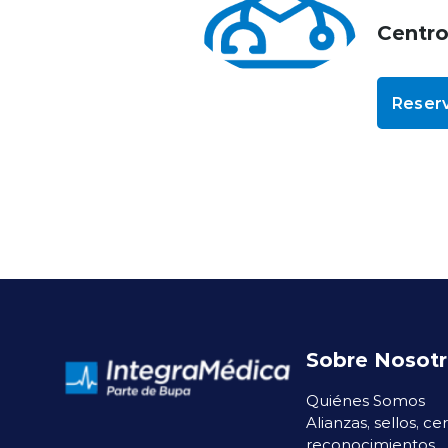
Centr
Reserv
Sobre Nosot
Quiénes Somos
Alianzas, sellos, ce
reconocimientos