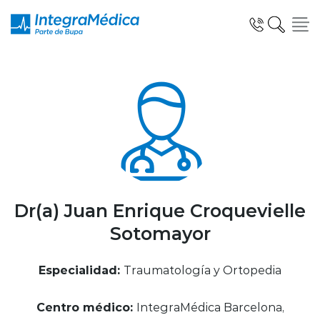
Click acá para ir directamente al contenido
Especialidades y Servicios
Telemedicina Blua
Dr(a) Juan Enrique Croquevielle
Sotomayor
Clínicas Dentales
Especialidad:
Traumatología y Ortopedia
Centro médico:
IntegraMédica Barcelona,