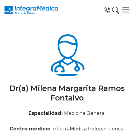
Click acá para ir directamente al contenido
Especialidades y Servicios
Telemedicina Blua
Dr(a) Milena Margarita Ramos
Fontalvo
Clínicas Dentales
Especialidad:
Medicina General
Centro médico:
IntegraMédica Independencia