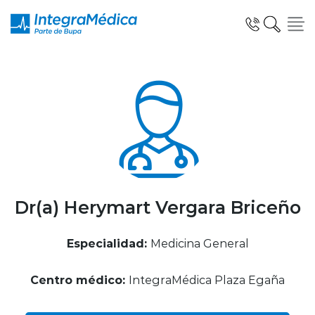
Click acá para ir directamente al contenido
Especialidades y Servicios
Telemedicina Blua
Dr(a) Herymart Vergara Briceño
Especialidad:
Medicina General
Clínicas Dentales
Centro médico:
IntegraMédica Plaza Egaña