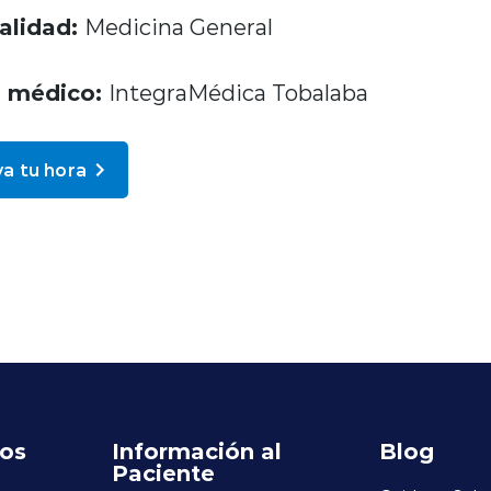
alidad:
Medicina General
o médico:
IntegraMédica Tobalaba
a tu hora
ros
Información al
Blog
Paciente