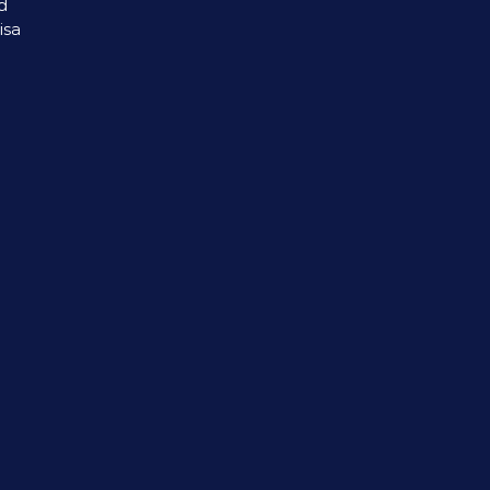
d
isa