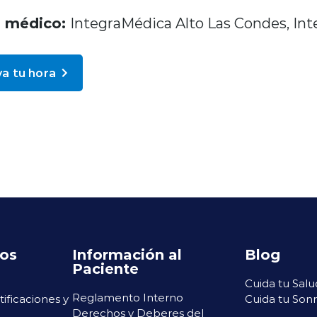
o médico:
IntegraMédica Alto Las Condes, In
a tu hora
ros
Información al
Blog
Paciente
Cuida tu Salu
Reglamento Interno
rtificaciones y
Cuida tu Sonr
Derechos y Deberes del