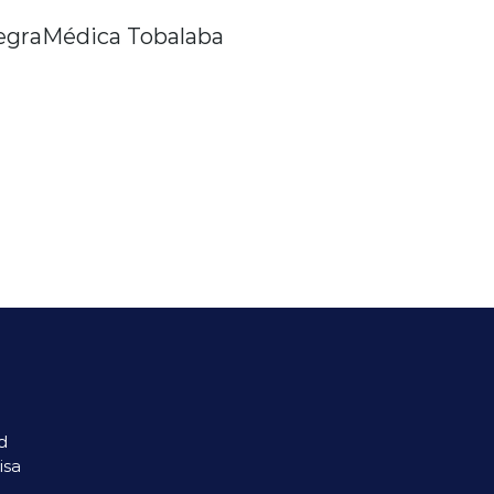
tegraMédica Tobalaba
d
isa