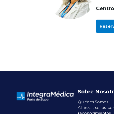
Centr
Reserv
Sobre Nosot
Quiénes Somos
Alianzas, sellos, ce
reconocimientos