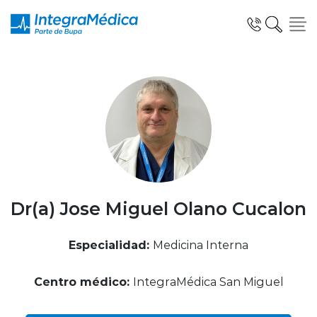
Click acá para ir directamente al contenido
Especialidades y Servicios
Telemedicina Blua
Dr(a) Jose Miguel Olano Cucalon
Especialidad:
Medicina Interna
Clínicas Dentales
Centro médico:
IntegraMédica San Miguel