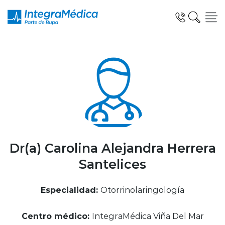
Click acá para ir directamente al contenido
Especialidades y Servicios
Telemedicina Blua
Dr(a) Carolina Alejandra Herrera
Santelices
Clínicas Dentales
Especialidad:
Otorrinolaringología
Centro médico:
IntegraMédica Viña Del Mar