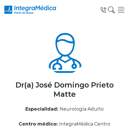
Click acá para ir directamente al contenido
Especialidades y Servicios
Telemedicina Blua
Dr(a) José Domingo Prieto
Matte
Clínicas Dentales
Especialidad:
Neurología Adulto
Centro médico:
IntegraMédica Centro