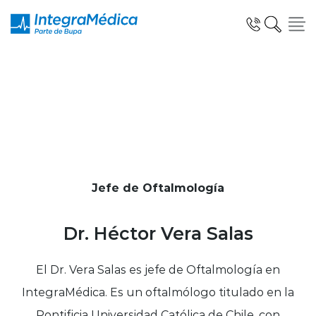
Click acá para ir directamente al contenido
Especialidades y Servicios
Jefe de Oftalmología
Telemedicina Blua
Dr. Héctor Vera Salas
Clínicas Dentales
El Dr. Vera Salas es jefe de Oftalmología en
IntegraMédica. Es un oftalmólogo titulado en la
Pontificia Universidad Católica de Chile, con