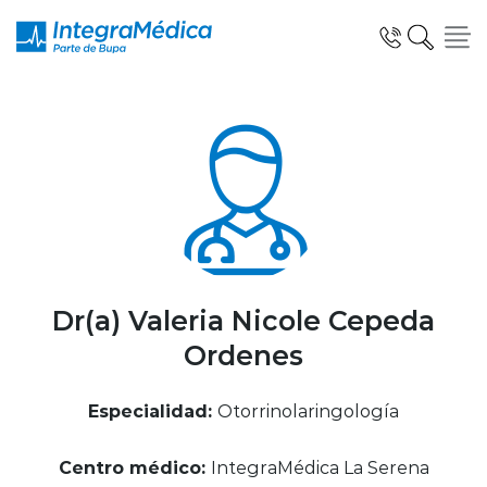
Click acá para ir directamente al contenido
Especialidades y Servicios
Telemedicina Blua
Dr(a) Valeria Nicole Cepeda
Ordenes
Clínicas Dentales
Especialidad:
Otorrinolaringología
Centro médico:
IntegraMédica La Serena