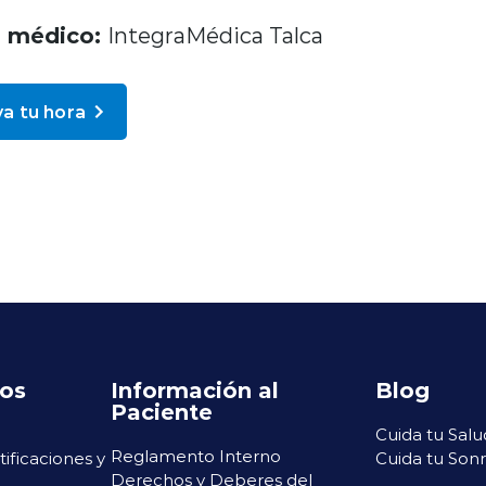
o médico:
IntegraMédica Talca
a tu hora
ros
Información al
Blog
Paciente
Cuida tu Salu
Reglamento Interno
rtificaciones y
Cuida tu Sonr
Derechos y Deberes del