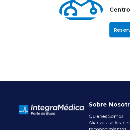
Centr
Reserv
Sobre Nosot
Quiénes Somos
Alianzas, sellos, ce
reconocimientos