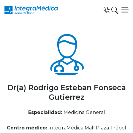
Click acá para ir directamente al contenido
Especialidades y Servicios
Telemedicina Blua
Dr(a) Rodrigo Esteban Fonseca
Gutierrez
Clínicas Dentales
Especialidad:
Medicina General
Centro médico:
IntegraMédica Mall Plaza Trébol