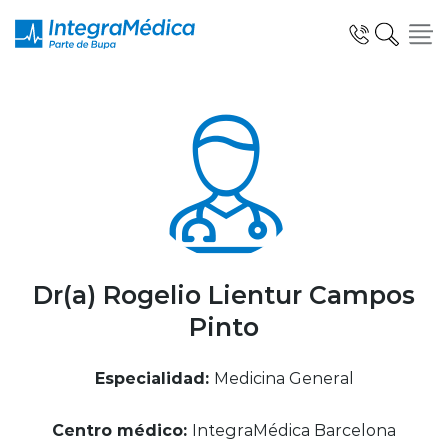
Click acá para ir directamente al contenido
Especialidades y Servicios
Telemedicina Blua
Dr(a) Rogelio Lientur Campos
Pinto
Clínicas Dentales
Especialidad:
Medicina General
Centro médico:
IntegraMédica Barcelona