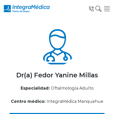
Click acá para ir directamente al contenido
Especialidades y Servicios
Telemedicina Blua
Dr(a) Fedor Yanine Millas
Especialidad:
Oftalmología Adulto
Clínicas Dentales
Centro médico:
IntegraMédica Manquehue