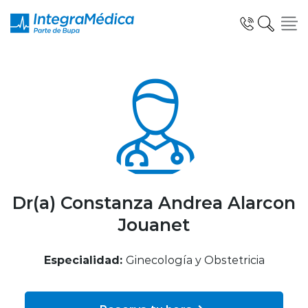
Click acá para ir directamente al contenido
Especialidades y Servicios
Telemedicina Blua
Dr(a) Constanza Andrea Alarcon
Jouanet
Clínicas Dentales
Especialidad:
Ginecología y Obstetricia