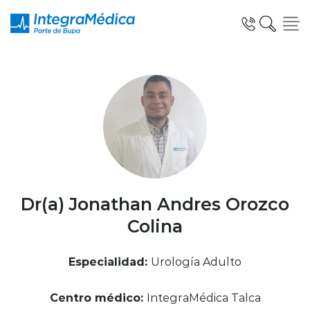
Click acá para ir directamente al contenido
Especialidades y Servicios
Telemedicina Blua
Dr(a) Jonathan Andres Orozco
Colina
Clínicas Dentales
Especialidad:
Urología Adulto
Centro médico:
IntegraMédica Talca