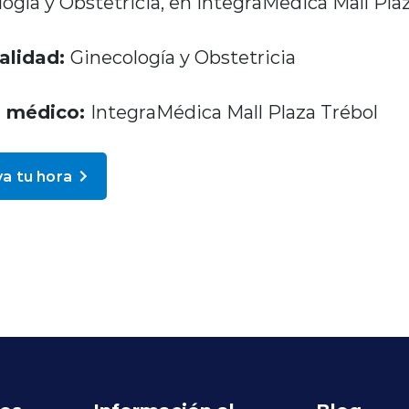
ogía y Obstetricia, en IntegraMédica Mall Plaz
alidad:
Ginecología y Obstetricia
o médico:
IntegraMédica Mall Plaza Trébol
a tu hora