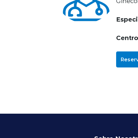
Ginecol
Especi
Centr
Reserv