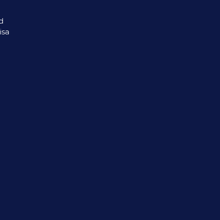
d
isa