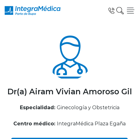
Click acá para ir directamente al contenido
Especialidades y Servicios
Telemedicina Blua
Dr(a) Airam Vivian Amoroso Gil
Especialidad:
Ginecología y Obstetricia
Clínicas Dentales
Centro médico:
IntegraMédica Plaza Egaña