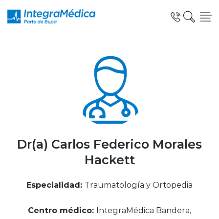
Click acá para ir directamente al contenido
Especialidades y Servicios
Telemedicina Blua
Dr(a) Carlos Federico Morales
Hackett
Clínicas Dentales
Especialidad:
Traumatología y Ortopedia
Centro médico:
IntegraMédica Bandera,