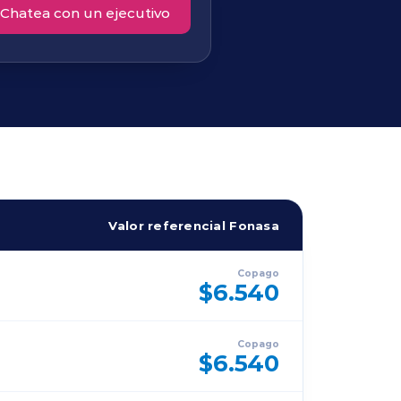
Chatea con un ejecutivo
Valor referencial Fonasa
Copago
$6.540
Copago
$6.540