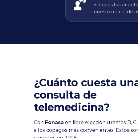
Si necesitas orien
nuestro canal de a
¿Cuánto cuesta un
consulta de
telemedicina?
Con
Fonasa
en libre elección (tramos B, C
a los copagos más convenientes. Estos son
vigentes en 2026.