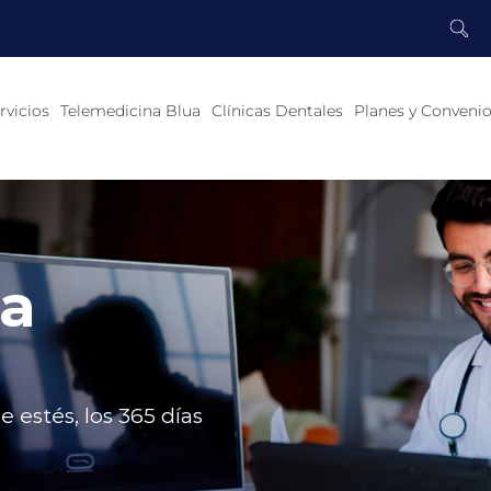
rvicios
Telemedicina Blua
Clínicas Dentales
Planes y Conveni
na
estés, los 365 días