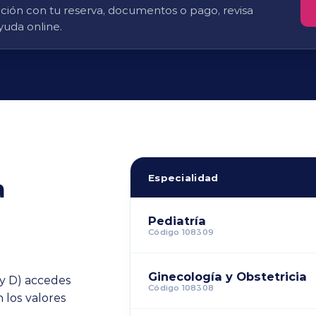
tación con tu reserva, documentos o pago, revisa
yuda online.
Especialidad
a
Pediatría
Código 108309
Ginecología y Obstetricia
 y D) accedes
Código 108308
 los valores