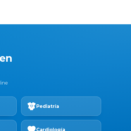
 en
line
Pediatría
Cardiología