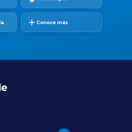
ía
Conoce más
de