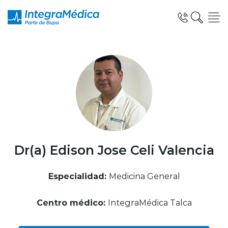
Click acá para ir directamente al contenido
Especialidades y Servicios
Telemedicina Blua
Dr(a) Edison Jose Celi Valencia
Especialidad:
Medicina General
Clínicas Dentales
Centro médico:
IntegraMédica Talca