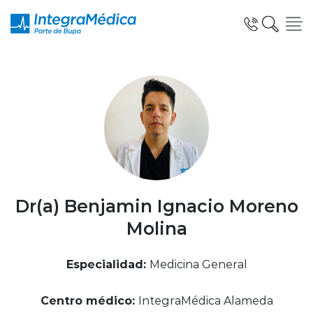
Click acá para ir directamente al contenido
Especialidades y Servicios
Telemedicina Blua
Dr(a) Benjamin Ignacio Moreno
Molina
Clínicas Dentales
Especialidad:
Medicina General
Centro médico:
IntegraMédica Alameda