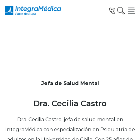
Click acá para ir directamente al contenido
Especialidades y Servicios
Jefa de Salud Mental
Telemedicina Blua
Dra. Cecilia Castro
Clínicas Dentales
Dra. Cecilia Castro, jefa de salud mental en
IntegraMédica con especialización en Psiquiatría de
adultos en la Universidad de Chile. Con 25 años de