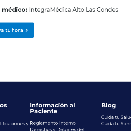
o médico:
IntegraMédica Alto Las Condes
a tu hora
ros
Información al
Blog
Paciente
Cuida tu Salu
Reglamento Interno
rtificaciones y
Cuida tu Sonr
Derechos y Deberes del