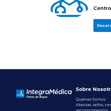
Centr
Reserv
Sobre Nosot
Quiénes Somos
Alianzas, sellos, ce
reconocimientos