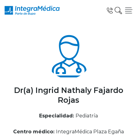
Click acá para ir directamente al contenido
Especialidades y Servicios
Telemedicina Blua
Dr(a) Ingrid Nathaly Fajardo
Rojas
Clínicas Dentales
Especialidad:
Pediatría
Centro médico:
IntegraMédica Plaza Egaña