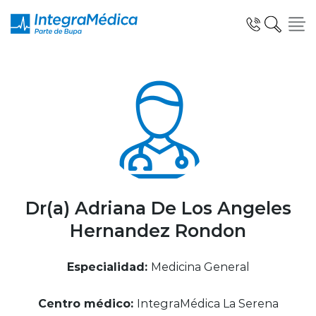
Click acá para ir directamente al contenido
Especialidades y Servicios
Telemedicina Blua
Dr(a) Adriana De Los Angeles
Hernandez Rondon
Clínicas Dentales
Especialidad:
Medicina General
Centro médico:
IntegraMédica La Serena