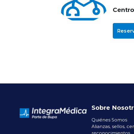
Centr
Reserv
Sobre Nosot
Quiénes Somos
Alianzas, sellos, ce
reconocimientos