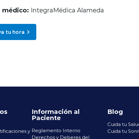
o médico:
IntegraMédica Alameda
a tu hora
ros
Información al
Blog
Paciente
Cuida tu Salu
Reglamento Interno
rtificaciones y
Cuida tu Sonr
Derechos y Deberes del