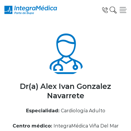
Click acá para ir directamente al contenido
Especialidades y Servicios
Telemedicina Blua
Dr(a) Alex Ivan Gonzalez
Navarrete
Clínicas Dentales
Especialidad:
Cardiología Adulto
Centro médico:
IntegraMédica Viña Del Mar