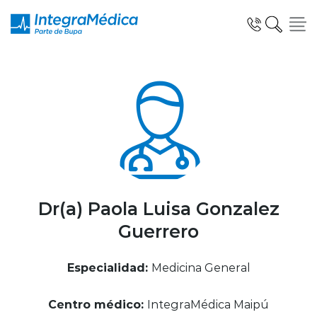
Click acá para ir directamente al contenido
Especialidades y Servicios
Telemedicina Blua
Dr(a) Paola Luisa Gonzalez
Guerrero
Clínicas Dentales
Especialidad:
Medicina General
Centro médico:
IntegraMédica Maipú