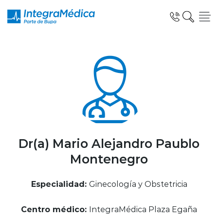
Click acá para ir directamente al contenido
Especialidades y Servicios
Telemedicina Blua
Dr(a) Mario Alejandro Paublo
Montenegro
Clínicas Dentales
Especialidad:
Ginecología y Obstetricia
Centro médico:
IntegraMédica Plaza Egaña