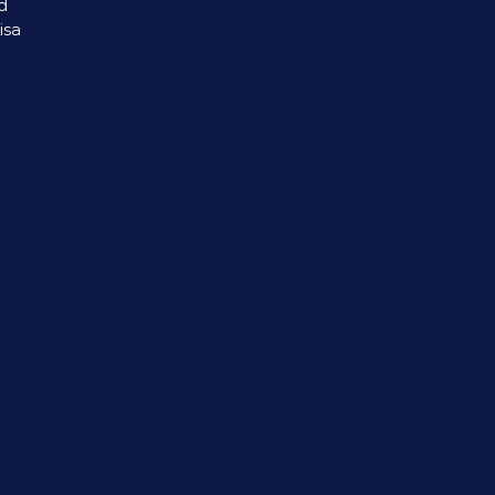
d
isa