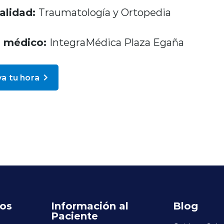
alidad:
Traumatología y Ortopedia
o médico:
IntegraMédica Plaza Egaña
a tu hora
ros
Información al
Blog
Paciente