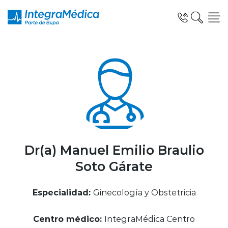
Click acá para ir directamente al contenido
Especialidades y Servicios
Telemedicina Blua
Dr(a) Manuel Emilio Braulio
Soto Gárate
Clínicas Dentales
Especialidad:
Ginecología y Obstetricia
Centro médico:
IntegraMédica Centro