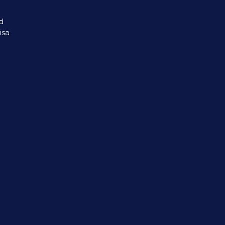
d
isa