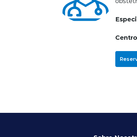
obstet
Especi
Centr
Reserv