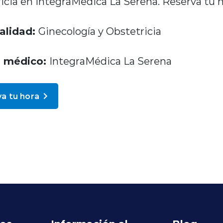
ricia en IntegraMédica La Serena. Reserva tu
alidad:
Ginecología y Obstetricia
o médico:
IntegraMédica La Serena
a tu hora