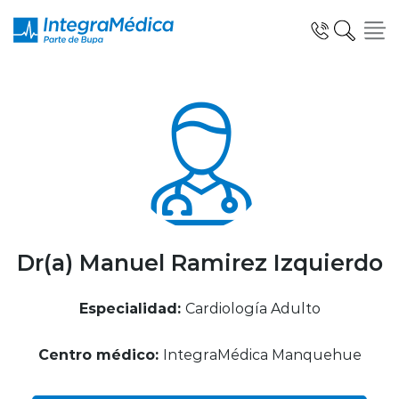
Click acá para ir directamente al contenido
Especialidades y Servicios
Telemedicina Blua
Dr(a) Manuel Ramirez Izquierdo
Especialidad:
Cardiología Adulto
Clínicas Dentales
Centro médico:
IntegraMédica Manquehue