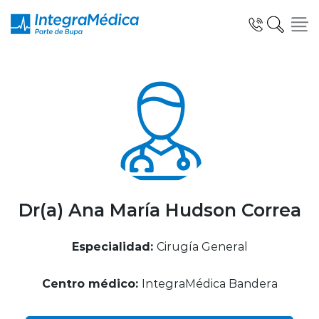
Click acá para ir directamente al contenido
Especialidades y Servicios
Telemedicina Blua
Dr(a) Ana María Hudson Correa
Especialidad:
Cirugía General
Clínicas Dentales
Centro médico:
IntegraMédica Bandera