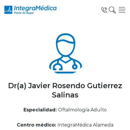
Click acá para ir directamente al contenido
Especialidades y Servicios
Telemedicina Blua
Dr(a) Javier Rosendo Gutierrez
Salinas
Clínicas Dentales
Especialidad:
Oftalmología Adulto
Centro médico:
IntegraMédica Alameda