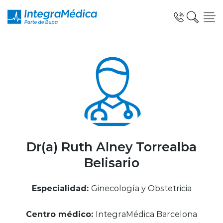
Click acá para ir directamente al contenido
Especialidades y Servicios
Telemedicina Blua
Dr(a) Ruth Alney Torrealba
Belisario
Clínicas Dentales
Especialidad:
Ginecología y Obstetricia
Centro médico:
IntegraMédica Barcelona