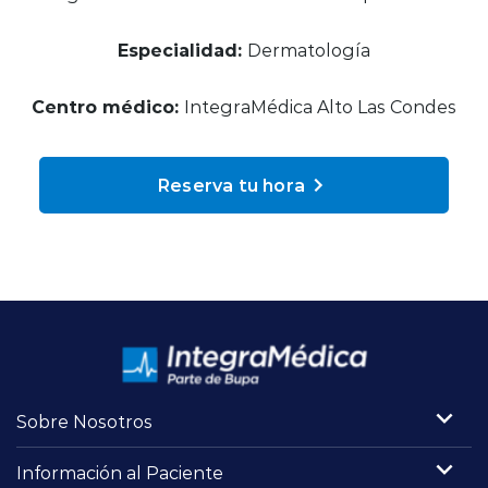
Planes y Convenios
Especialidad:
Dermatología
Pacientes Fonasa
Centro médico:
IntegraMédica Alto Las Condes
Reserva de Horas
Reserva tu hora
Mi Portal Bupa
modo claro
Sobre Nosotros
Información al Paciente