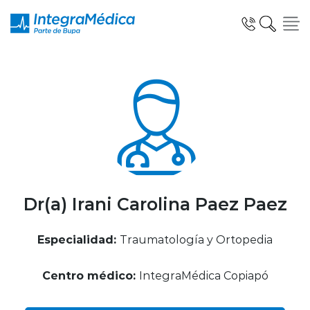
Click acá para ir directamente al contenido
Especialidades y Servicios
Telemedicina Blua
Dr(a) Irani Carolina Paez Paez
Especialidad:
Traumatología y Ortopedia
Clínicas Dentales
Centro médico:
IntegraMédica Copiapó