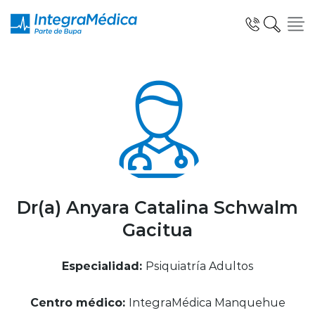
Click acá para ir directamente al contenido
Especialidades y Servicios
Telemedicina Blua
Dr(a) Anyara Catalina Schwalm
Gacitua
Clínicas Dentales
Especialidad:
Psiquiatría Adultos
Centro médico:
IntegraMédica Manquehue